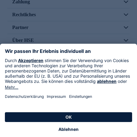
Zahlung
Rechtliches
Partner
Über HSE
Im TV
HSE International
Versand durch
Folge uns
AGB
Datenschutz
Impressum
Alle Rechte vorbehalten. Alle Preise inkl. gesetzlicher MwSt., zzgl. Versandkosten.