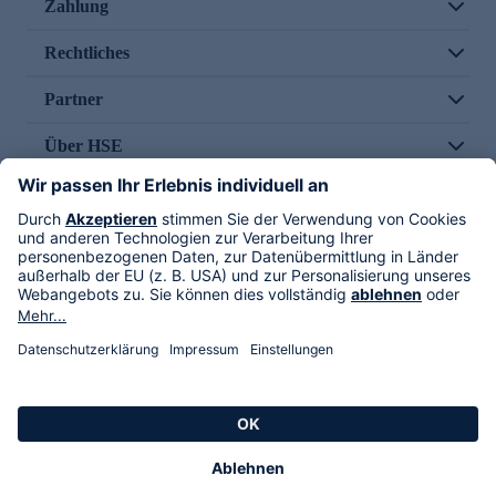
Zahlung
Rechtliches
Partner
Über HSE
Im TV
HSE International
Versand durch
Folge uns
AGB
Datenschutz
Impressum
Alle Rechte vorbehalten. Alle Preise inkl. gesetzlicher MwSt., zzgl. Versandkosten.