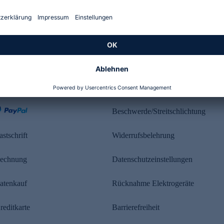
Kundenbewertung
ahlung
Rechtliches
Beschwerde/Streitschlichtung
astschrift
Widerrufsbelehrung
echnung
Datenschutzeinstellungen
atenkauf
Rücknahme Elektrogeräte
reditkarte
Barrierefreiheit