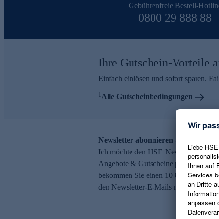
Gebührenfreie Bestell-Hotlin
0800 29 888 88
Ihre Gutschein-Vorteile a
Einfach einlösen und sofort sparen. F
1
Alle Gutscheinbedingungen
Newsletter abonnieren – 10 € Gutsch
Ich möchte den HSE-Newsletter abonni
Angebote & Gutscheine per E-Mail erh
bekommen Sie einen 10 € Gutschein. Ei
den Newsletter-E-Mails möglich.