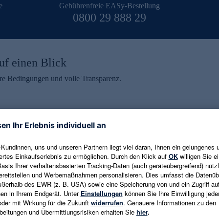
e
Gebührenfreie EASy-Bestellung
0800 29 888 29
uf einen Blick
aire Bedingungen und volle Transparenz.
ein erhalten
eren und aktuelle Trends,
E-Mail-Adresse eingeben
alten. Als Dankeschön
ne Abmeldung ist jederzeit in
Es gelten die
Datenschutzrichtlinien
un