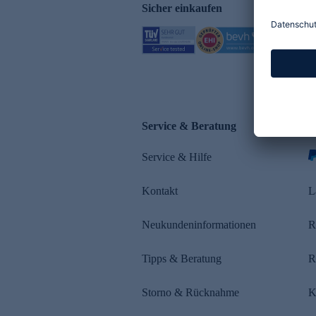
Sicher einkaufen
Service & Beratung
Z
Service & Hilfe
s
Kontakt
L
Neukundeninformationen
R
Tipps & Beratung
R
Storno & Rücknahme
K