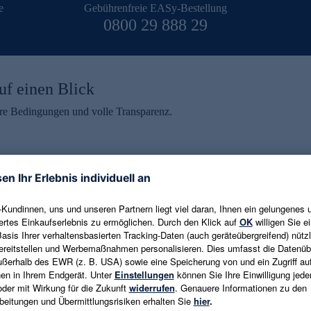
e
Gebührenfreie EASy-Bestellung
0800 29 888 29
uf einen Blick
aire Bedingungen und volle Transparenz.
ein erhalten
eren und aktuelle Trends,
E-Mail-Adresse eingeben
alten. Als Dankeschön
ne Abmeldung ist jederzeit in
Es gelten die
Datenschutzrichtlinien
un