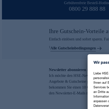
Gebührenfreie Bestell-Hotlin
0800 29 888 88
Ihre Gutschein-Vorteile a
Einfach einlösen und sofort sparen. F
1
Alle Gutscheinbedingungen
Newsletter abonnieren – 10 € Gutsch
Ich möchte den HSE-Newsletter abonni
Angebote & Gutscheine per E-Mail erh
bekommen Sie einen 10 € Gutschein. Ei
den Newsletter-E-Mails möglich.