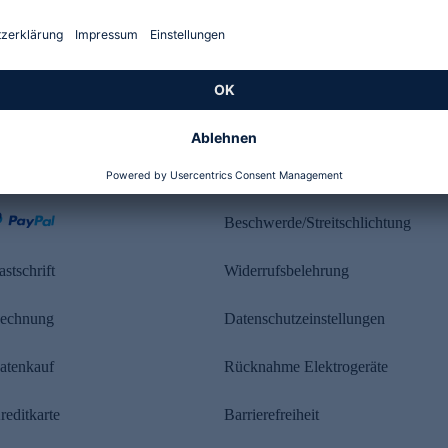
Kundenbewertung
ahlung
Rechtliches
Beschwerde/Streitschlichtung
astschrift
Widerrufsbelehrung
echnung
Datenschutzeinstellungen
atenkauf
Rücknahme Elektrogeräte
reditkarte
Barrierefreiheit