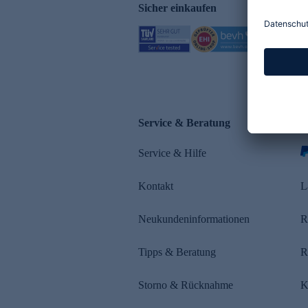
Sicher einkaufen
Service & Beratung
Z
Service & Hilfe
Kontakt
L
Neukundeninformationen
R
Tipps & Beratung
R
Storno & Rücknahme
K