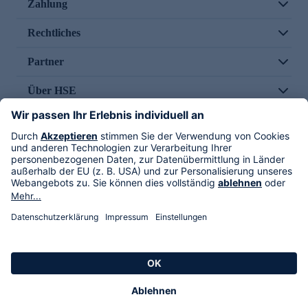
Zahlung
Rechtliches
Partner
Über HSE
Im TV
HSE International
Versand durch
Folge uns
AGB
Datenschutz
Impressum
Alle Rechte vorbehalten. Alle Preise inkl. gesetzlicher MwSt., zzgl. Versandkosten.