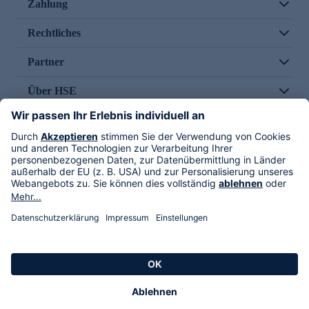
Zahlung
Rechtliches
Partner
Über HSE
Im TV
HSE International
Versand durch
Folge uns
AGB
Datenschutz
Impressum
Alle Rechte vorbehalten. Alle Preise inkl. gesetzlicher MwSt., zzgl. Versandkosten.