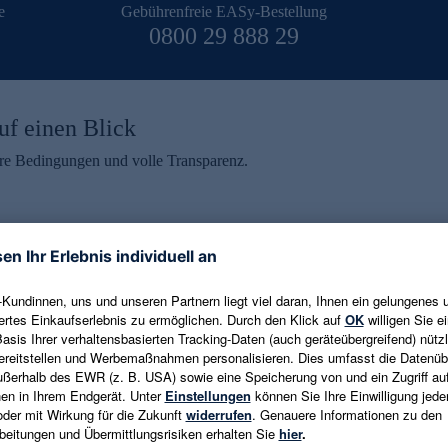
e
Gebührenfreie EASy-Bestellung
0800 29 888 29
uf einen Blick
aire Bedingungen und volle Transparenz.
ein erhalten
eren und aktuelle Trends,
E-Mail-Adresse eingeben
alten. Als Dankeschön
ne Abmeldung ist jederzeit in
Es gelten die
Datenschutzrichtlinien
un