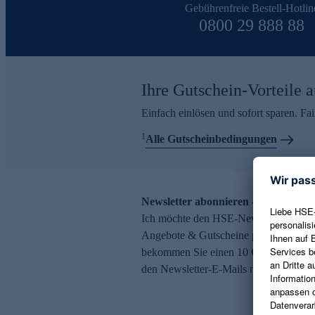
Gebührenfreie Bestell-Hotlin
0800 29 888 88
Ihre Gutschein-Vorteile a
Einfach einlösen und sofort sparen. F
1
Alle Gutscheinbedingungen
Newsletter abonnieren – 10 € Gutsch
Ich möchte den HSE-Newsletter abonni
Angebote & Gutscheine per E-Mail erh
bekommen Sie einen 10 € Gutschein. Ei
den Newsletter-E-Mails möglich.