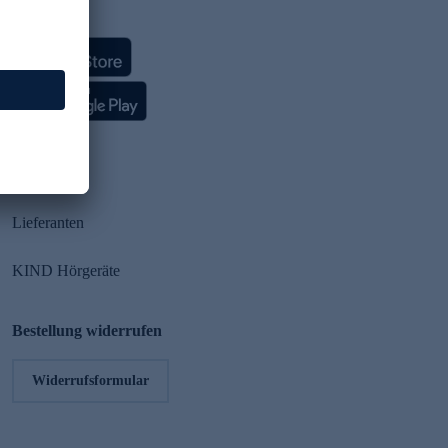
HSE App
Partner
Lieferanten
KIND Hörgeräte
Bestellung widerrufen
Widerrufsformular