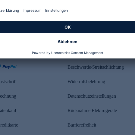
Kundenbewertung
ahlung
Rechtliches
Beschwerde/Streitschlichtung
astschrift
Widerrufsbelehrung
echnung
Datenschutzeinstellungen
atenkauf
Rücknahme Elektrogeräte
reditkarte
Barrierefreiheit