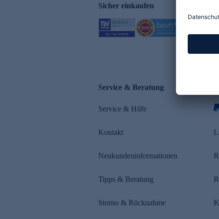
Sicher einkaufen
Service & Beratung
Z
Service & Hilfe
s
Kontakt
L
Neukundeninformationen
R
Tipps & Beratung
R
Storno & Rücknahme
K