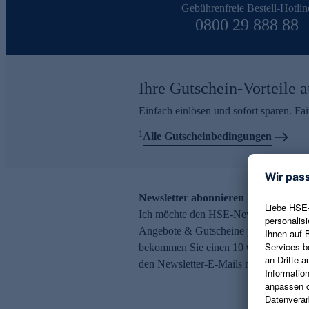
Gebührenfreie Bestell-Hotlin
0800 29 888 88
Ihre Gutschein-Vorteile a
Einfach einlösen und sofort sparen. F
1
Alle Gutscheinbedingungen
Newsletter abonnieren – 10 € Gutsch
Ich möchte den HSE-Newsletter abonni
Angebote & Gutscheine per E-Mail erh
bekommen Sie einen 10 € Gutschein. Ei
den Newsletter-E-Mails möglich.