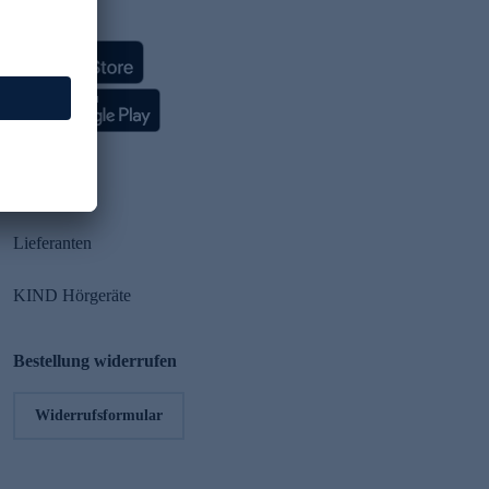
HSE App
Partner
Lieferanten
KIND Hörgeräte
Bestellung widerrufen
Widerrufsformular