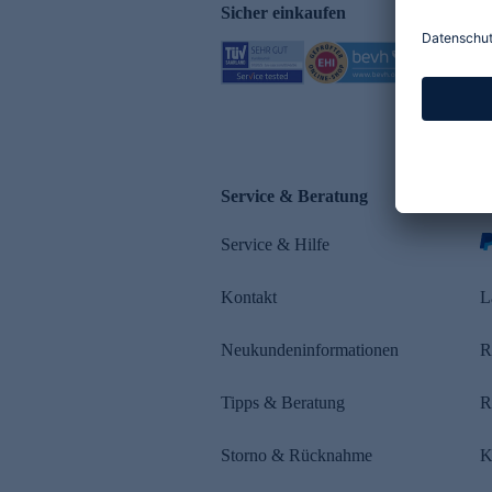
Sicher einkaufen
Service & Beratung
Z
Service & Hilfe
s
Kontakt
L
Neukundeninformationen
R
Tipps & Beratung
R
Storno & Rücknahme
K