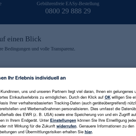
e
Gebührenfreie EASy-Bestellung
0800 29 888 29
uf einen Blick
aire Bedingungen und volle Transparenz.
ein erhalten
eren und aktuelle Trends,
E-Mail-Adresse eingeben
alten. Als Dankeschön
ne Abmeldung ist jederzeit in
Es gelten die
Datenschutzrichtlinien
un