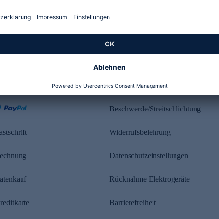
Kundenbewertung
ahlung
Rechtliches
Beschwerde/Streitschlichtung
astschrift
Widerrufsbelehrung
echnung
Datenschutzeinstellungen
atenkauf
Rücknahme Elektrogeräte
reditkarte
Barrierefreiheit