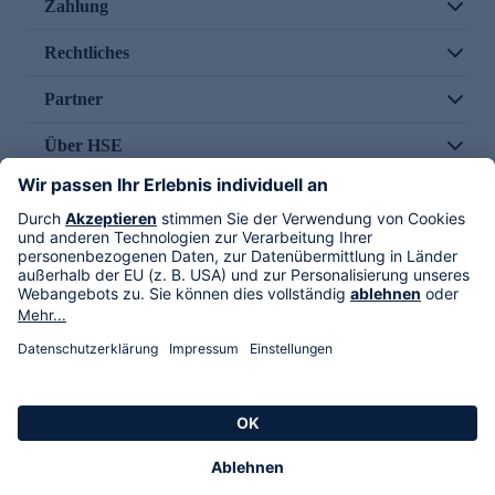
Zahlung
Rechtliches
Partner
Über HSE
Im TV
HSE International
Versand durch
Folge uns
AGB
Datenschutz
Impressum
Alle Rechte vorbehalten. Alle Preise inkl. gesetzlicher MwSt., zzgl. Versandkosten.