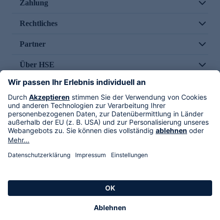
Zahlung
Rechtliches
Partner
Über HSE
Im TV
HSE International
Versand durch
Folge uns
AGB
Datenschutz
Impressum
Alle Rechte vorbehalten. Alle Preise inkl. gesetzlicher MwSt., zzgl. Versandkosten.