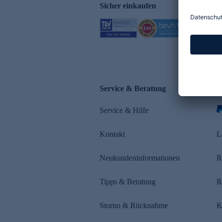
Sicher einkaufen
Service & Beratung
Z
Service & Hilfe
s
Kontakt
L
Neukundeninformationen
R
Tipps & Beratung
R
Storno & Rücknahme
K