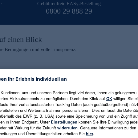
e
Gebührenfreie EASy-Bestellung
0800 29 888 29
uf einen Blick
aire Bedingungen und volle Transparenz.
ein erhalten
eren und aktuelle Trends,
E-Mail-Adresse eingeben
alten. Als Dankeschön
ne Abmeldung ist jederzeit in
Es gelten die
Datenschutzrichtlinien
un