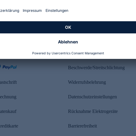
Kundenbewertung
ahlung
Rechtliches
Beschwerde/Streitschlichtung
astschrift
Widerrufsbelehrung
echnung
Datenschutzeinstellungen
atenkauf
Rücknahme Elektrogeräte
reditkarte
Barrierefreiheit