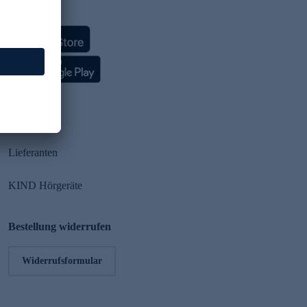
HSE App
Partner
Lieferanten
KIND Hörgeräte
Bestellung widerrufen
Widerrufsformular