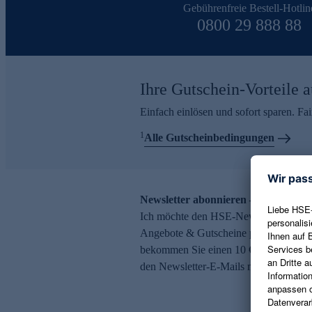
Gebührenfreie Bestell-Hotlin
0800 29 888 88
Ihre Gutschein-Vorteile a
Einfach einlösen und sofort sparen. F
1
Alle Gutscheinbedingungen
Newsletter abonnieren – 10 € Gutsch
Ich möchte den HSE-Newsletter abonni
Angebote & Gutscheine per E-Mail erh
bekommen Sie einen 10 € Gutschein. Ei
den Newsletter-E-Mails möglich.