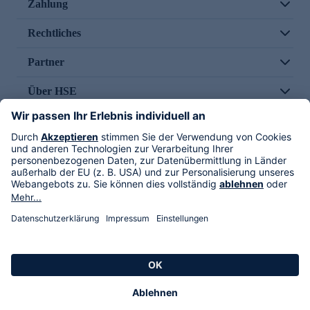
Zahlung
Rechtliches
Partner
Über HSE
Im TV
HSE International
Versand durch
Folge uns
AGB
Datenschutz
Impressum
Alle Rechte vorbehalten. Alle Preise inkl. gesetzlicher MwSt., zzgl. Versandkosten.