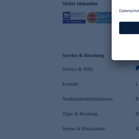
Sicher einkaufen
Service & Beratung
Z
Service & Hilfe
Kontakt
L
Neukundeninformationen
R
Tipps & Beratung
R
Storno & Rücknahme
K