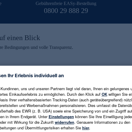
e
Gebührenfreie EASy-Bestellung
0800 29 888 29
uf einen Blick
aire Bedingungen und volle Transparenz.
ein erhalten
eren und aktuelle Trends,
E-Mail-Adresse eingeben
alten. Als Dankeschön
ne Abmeldung ist jederzeit in
Es gelten die
Datenschutzrichtlinien
un