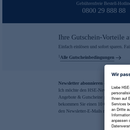
Gebührenfreie Bestell-Hotlin
0800 29 888 88
Ihre Gutschein-Vorteile a
Einfach einlösen und sofort sparen. F
1
Alle Gutscheinbedingungen
Newsletter abonnieren – 10 € Gutsch
Ich möchte den HSE-Newsletter abonni
Angebote & Gutscheine per E-Mail erh
bekommen Sie einen 10 € Gutschein. Ei
den Newsletter-E-Mails möglich.