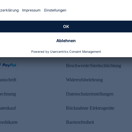
Kundenbewertung
ahlung
Rechtliches
Beschwerde/Streitschlichtung
astschrift
Widerrufsbelehrung
echnung
Datenschutzeinstellungen
atenkauf
Rücknahme Elektrogeräte
reditkarte
Barrierefreiheit