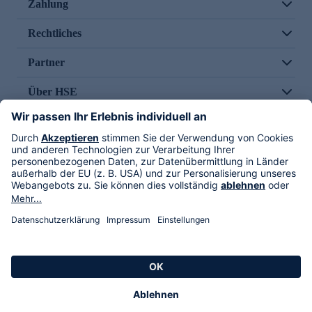
Zahlung
Rechtliches
Partner
Über HSE
Im TV
HSE International
Versand durch
Folge uns
AGB
Datenschutz
Impressum
Alle Rechte vorbehalten. Alle Preise inkl. gesetzlicher MwSt., zzgl. Versandkosten.