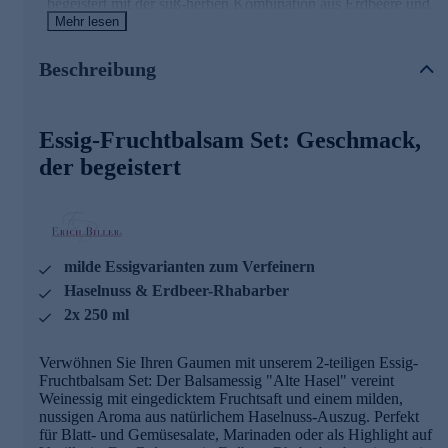
begeistert mit der süß-herben Kombination aus Erdbeere und
Rhabarber – ideal für Sommersalate, Ragouts oder
Mehr lesen
Cocktails. Beide Essige verleihen Ihren Gerichten eine
frische, milde Note und ein einzigartiges
Beschreibung
Geschmackserlebnis. Entdecken Sie die Vielfalt dieses Sets.
Gönnen Sie sich jetzt diesen Genuss für Ihre Küche und
bestellen Sie gleich online.
Essig-Fruchtbalsam Set: Geschmack,
der begeistert
milde Essigvarianten zum Verfeinern
Haselnuss & Erdbeer-Rhabarber
2x 250 ml
Verwöhnen Sie Ihren Gaumen mit unserem 2-teiligen Essig-
Fruchtbalsam Set: Der Balsamessig "Alte Hasel" vereint
Weinessig mit eingedicktem Fruchtsaft und einem milden,
nussigen Aroma aus natürlichem Haselnuss-Auszug. Perfekt
für Blatt- und Gemüsesalate, Marinaden oder als Highlight auf