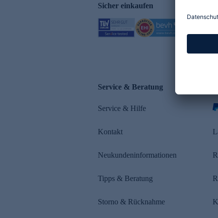
Sicher einkaufen
Service & Beratung
Z
Service & Hilfe
s
Kontakt
L
Neukundeninformationen
R
Tipps & Beratung
R
Storno & Rücknahme
K