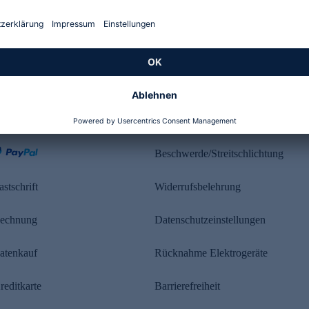
Kundenbewertung
ahlung
Rechtliches
Beschwerde/Streitschlichtung
astschrift
Widerrufsbelehrung
echnung
Datenschutzeinstellungen
atenkauf
Rücknahme Elektrogeräte
reditkarte
Barrierefreiheit