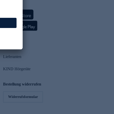
HSE App
Partner
Lieferanten
KIND Hörgeräte
Bestellung widerrufen
Widerrufsformular