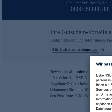
Gebührenfreie Bestell-Hotlin
0800 29 888 88
Ihre Gutschein-Vorteile a
Einfach einlösen und sofort sparen. F
1
Alle Gutscheinbedingungen
Newsletter abonnieren – 10 € Gutsch
Ich möchte den HSE-Newsletter abonni
Angebote & Gutscheine per E-Mail erh
bekommen Sie einen 10 € Gutschein. Ei
den Newsletter-E-Mails möglich.