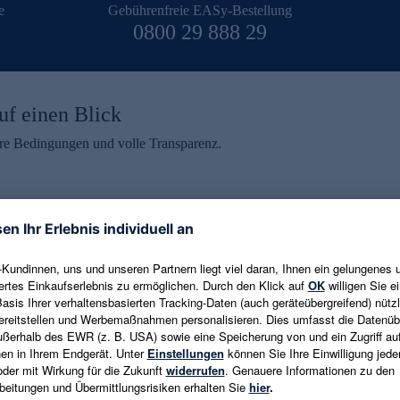
e
Gebührenfreie EASy-Bestellung
0800 29 888 29
uf einen Blick
aire Bedingungen und volle Transparenz.
ein erhalten
eren und aktuelle Trends,
E-Mail-Adresse eingeben
alten. Als Dankeschön
ne Abmeldung ist jederzeit in
Es gelten die
Datenschutzrichtlinien
un