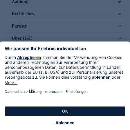
Zahlung
Rechtliches
Partner
Über HSE
Im TV
HSE International
Versand durch
Folge uns
AGB
Datenschutz
Impressum
Alle Rechte vorbehalten. Alle Preise inkl. gesetzlicher MwSt., zzgl. Versandkosten.