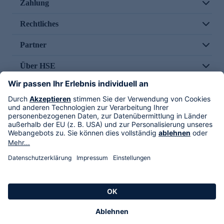
Zahlung
Rechtliches
Partner
Über HSE
Im TV
HSE International
Versand durch
Folge uns
AGB
Datenschutz
Impressum
Alle Rechte vorbehalten. Alle Preise inkl. gesetzlicher MwSt., zzgl. Versandkosten.