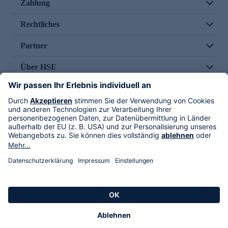
Zahlung
Rechtliches
Partner
Über HSE
Im TV
HSE International
Versand durch
Folge uns
AGB
Datenschutz
Impressum
Alle Rechte vorbehalten. Alle Preise inkl. gesetzlicher MwSt., zzgl. Versandkosten.