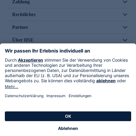
Zahlung
Rechtliches
Partner
Über HSE
Im TV
HSE International
Versand durch
Folge uns
AGB
Datenschutz
Impressum
Alle Rechte vorbehalten. Alle Preise inkl. gesetzlicher MwSt., zzgl. Versandkosten.