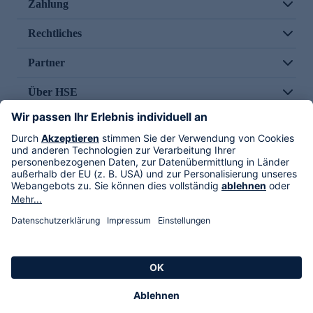
Zahlung
Rechtliches
Partner
Über HSE
Im TV
HSE International
Versand durch
Folge uns
AGB
Datenschutz
Impressum
Alle Rechte vorbehalten. Alle Preise inkl. gesetzlicher MwSt., zzgl. Versandkosten.