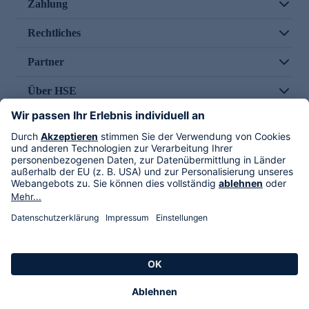
Zahlung
Rechtliches
Partner
Über HSE
Im TV
HSE International
Versand durch
Folge uns
AGB
Datenschutz
Impressum
Alle Rechte vorbehalten. Alle Preise inkl. gesetzlicher MwSt., zzgl. Versandkosten.