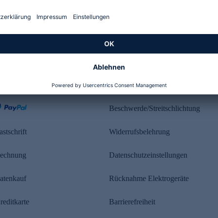
Kundenbewertung
ahlung
Rechtliches
Beschwerde/Streitschlichtung
astschrift
Widerrufsbelehrung
echnung
Datenschutzeinstellungen
atenkauf
Rücknahme Elektrogeräte
reditkarte
Barrierefreiheit