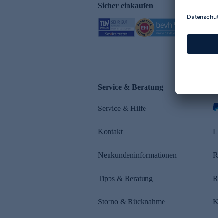
Sicher einkaufen
Service & Beratung
Z
Service & Hilfe
s
Kontakt
L
Neukundeninformationen
R
Tipps & Beratung
R
Storno & Rücknahme
K