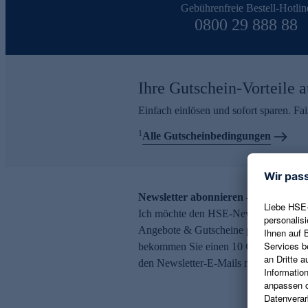
Gebührenfreie Bestell-Hotlin
0800 29 888 88
Ihre Gutschein-Vorteile a
Einfach einlösen und sofort sparen. F
1
Alle Gutscheinbedingungen
Newsletter abonnieren – 10 € Gutsch
Ich möchte den HSE-Newsletter abonni
Angebote & Gutscheine per E-Mail erh
bekommen Sie einen 10 € Gutschein. Ei
den Newsletter-E-Mails möglich.