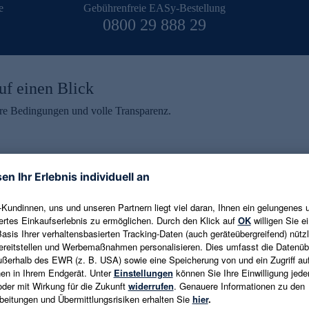
e
Gebührenfreie EASy-Bestellung
0800 29 888 29
uf einen Blick
aire Bedingungen und volle Transparenz.
ein erhalten
eren und aktuelle Trends,
E-Mail-Adresse eingeben
alten. Als Dankeschön
ne Abmeldung ist jederzeit in
Es gelten die
Datenschutzrichtlinien
un