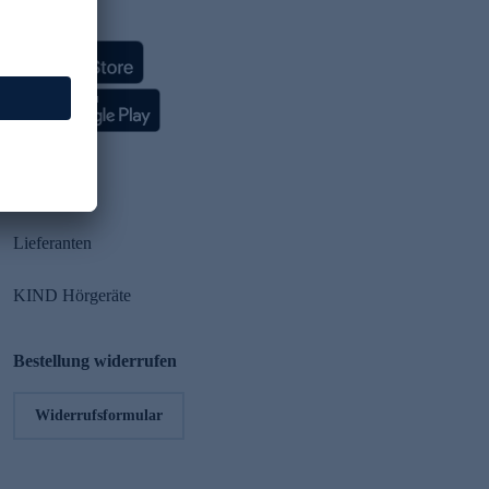
HSE App
Partner
Lieferanten
KIND Hörgeräte
Bestellung widerrufen
Widerrufsformular