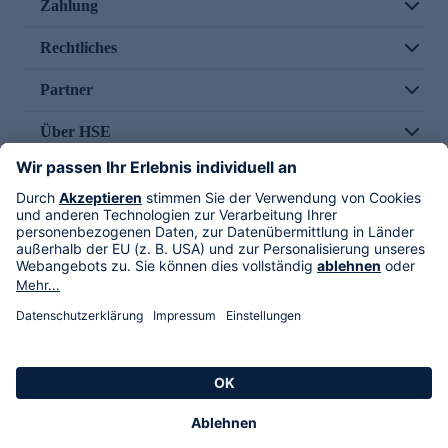
Zahlung
Rechtliches
Partner
Über HSE
Im TV
HSE International
Versand durch
Folge uns
AGB
Datenschutz
Impressum
Alle Rechte vorbehalten. Alle Preise inkl. gesetzlicher MwSt., zzgl. Versandkosten.