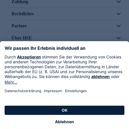
Zahlung
Rechtliches
Partner
Über HSE
Im TV
HSE International
Versand durch
Folge uns
AGB
Datenschutz
Impressum
Alle Rechte vorbehalten. Alle Preise inkl. gesetzlicher MwSt., zzgl. Versandkosten.