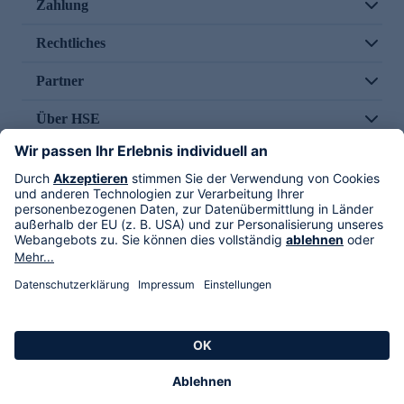
Zahlung
Rechtliches
Partner
Über HSE
Im TV
HSE International
Versand durch
Folge uns
AGB
Datenschutz
Impressum
Alle Rechte vorbehalten. Alle Preise inkl. gesetzlicher MwSt., zzgl. Versandkosten.