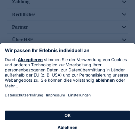
Zahlung
Rechtliches
Partner
Über HSE
Im TV
HSE International
Versand durch
Folge uns
AGB
Datenschutz
Impressum
Alle Rechte vorbehalten. Alle Preise inkl. gesetzlicher MwSt., zzgl. Versandkosten.