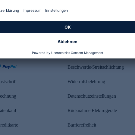
Kundenbewertung
ahlung
Rechtliches
Beschwerde/Streitschlichtung
astschrift
Widerrufsbelehrung
echnung
Datenschutzeinstellungen
atenkauf
Rücknahme Elektrogeräte
reditkarte
Barrierefreiheit