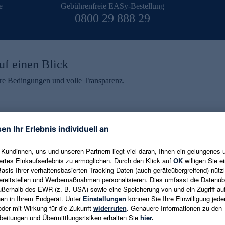
e
Gebührenfreie EASy-Bestellung
0800 29 888 29
uf einen Blick
aire Bedingungen und volle Transparenz.
ein erhalten
eren und aktuelle Trends,
E-Mail-Adresse eingeben
alten. Als Dankeschön
ne Abmeldung ist jederzeit in
Es gelten die
Datenschutzrichtlinien
un