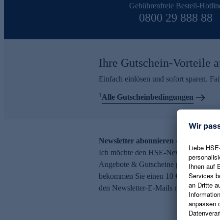
Gebührenfreie Bestell-Hotlin
0800 29 888 88
Ihre Gutschein-Vorteile a
Einfach einlösen und sofort sparen. F
1
Alle Gutscheinbedingungen
Newsletter abonnieren – 10 € Gutsch
Ich möchte den HSE-Newsletter abonni
Angebote & Gutscheine per E-Mail erh
bekommen Sie einen 10 € Gutschein. Ei
den Newsletter-E-Mails möglich.