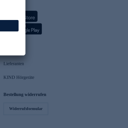
HSE App
Partner
Lieferanten
KIND Hörgeräte
Bestellung widerrufen
Widerrufsformular