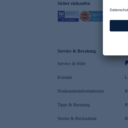
Sicher einkaufen
Service & Beratung
Z
Service & Hilfe
s
Kontakt
L
Neukundeninformationen
R
Tipps & Beratung
R
Storno & Rücknahme
K