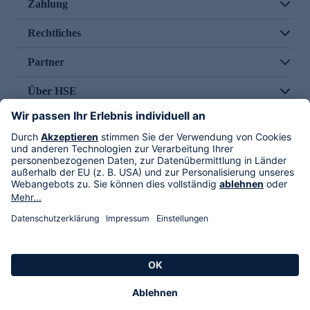
Zahlung
Rechtliches
Partner
Über HSE
Im TV
HSE International
Versand durch
Folge uns
AGB
Datenschutz
Impressum
Alle Rechte vorbehalten. Alle Preise inkl. gesetzlicher MwSt., zzgl. Versandkosten.