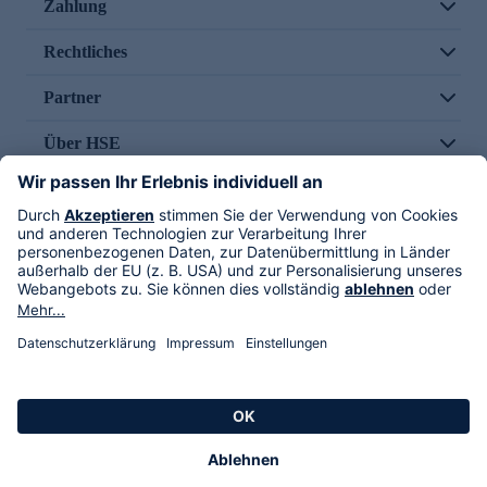
Zahlung
Rechtliches
Partner
Über HSE
Im TV
HSE International
Versand durch
Folge uns
AGB
Datenschutz
Impressum
Alle Rechte vorbehalten. Alle Preise inkl. gesetzlicher MwSt., zzgl. Versandkosten.