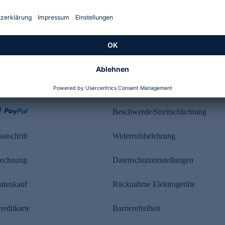
Kundenbewertung
ahlung
Rechtliches
Beschwerde/Streitschlichtung
astschrift
Widerrufsbelehrung
echnung
Datenschutzeinstellungen
atenkauf
Rücknahme Elektrogeräte
reditkarte
Barrierefreiheit