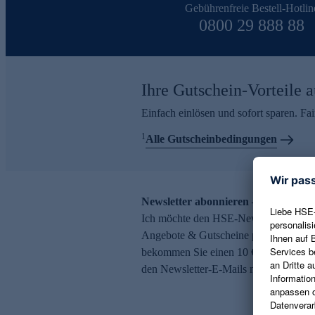
Gebührenfreie Bestell-Hotlin
0800 29 888 88
Ihre Gutschein-Vorteile a
Einfach einlösen und sofort sparen. F
1
Alle Gutscheinbedingungen
Newsletter abonnieren – 10 € Gutsch
Ich möchte den HSE-Newsletter abonni
Angebote & Gutscheine per E-Mail erh
bekommen Sie einen 10 € Gutschein. Ei
den Newsletter-E-Mails möglich.