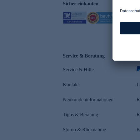
Sicher einkaufen
Service & Beratung
Z
Service & Hilfe
s
Kontakt
L
Neukundeninformationen
R
Tipps & Beratung
R
Storno & Rücknahme
K