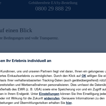
e
Gebührenfreie EASy-Bestellung
0800 29 888 29
uf einen Blick
aire Bedingungen und volle Transparenz.
ein erhalten
eren und aktuelle Trends,
E-Mail-Adresse eingeben
alten. Als Dankeschön
ne Abmeldung ist jederzeit in
Es gelten die
Datenschutzrichtlinien
un