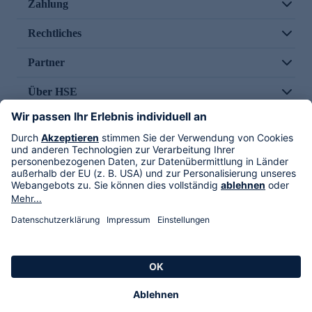
Zahlung
Rechtliches
Partner
Über HSE
Im TV
HSE International
Versand durch
Folge uns
AGB
Datenschutz
Impressum
Alle Rechte vorbehalten. Alle Preise inkl. gesetzlicher MwSt., zzgl. Versandkosten.