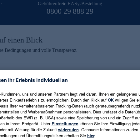
e
Gebührenfreie EASy-Bestellung
0800 29 888 29
uf einen Blick
aire Bedingungen und volle Transparenz.
ein erhalten
eren und aktuelle Trends,
E-Mail-Adresse eingeben
alten. Als Dankeschön
ne Abmeldung ist jederzeit in
Es gelten die
Datenschutzrichtlinien
un