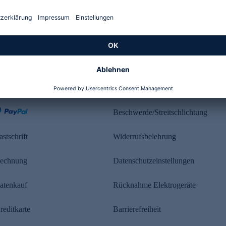
Kundenbewertung
ahlung
Rechtliches
Beschwerde/Streitschlichtung
astschrift
Widerrufsbelehrung
echnung
Datenschutzeinstellungen
atenkauf
Rücknahme Elektrogeräte
reditkarte
Barrierefreiheit