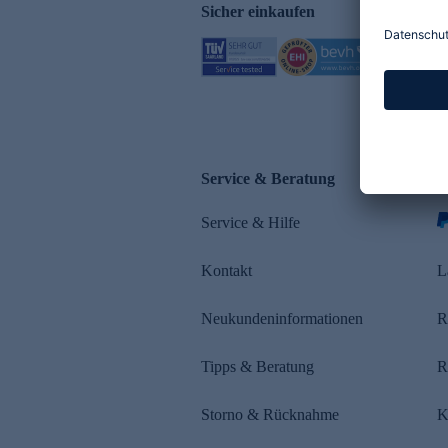
Sicher einkaufen
Service & Beratung
Z
Service & Hilfe
s
Kontakt
L
Neukundeninformationen
R
Tipps & Beratung
R
Storno & Rücknahme
K