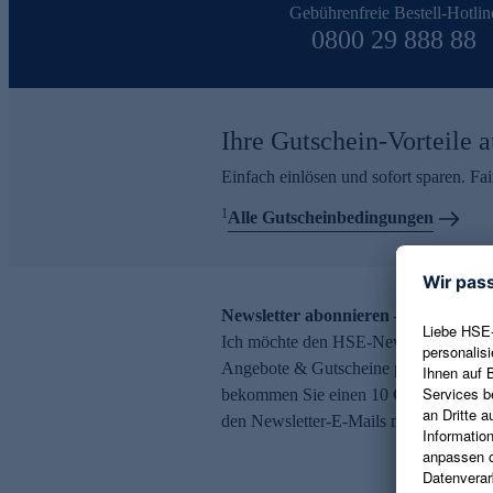
Gebührenfreie Bestell-Hotlin
0800 29 888 88
Ihre Gutschein-Vorteile a
Einfach einlösen und sofort sparen. F
1
Alle Gutscheinbedingungen
Newsletter abonnieren – 10 € Gutsch
Ich möchte den HSE-Newsletter abonni
Angebote & Gutscheine per E-Mail erh
bekommen Sie einen 10 € Gutschein. Ei
den Newsletter-E-Mails möglich.