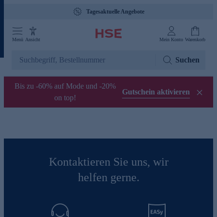
Gebührenfreie Hotline 0800 29 888 88
Tagesaktuelle Angebote
Menü
Ansicht
Mein Konto
Warenkorb
Suchen
Bis zu -60% auf Mode und -20%
Gutschein aktivieren
on top!
Kontaktieren Sie uns, wir
helfen gerne.