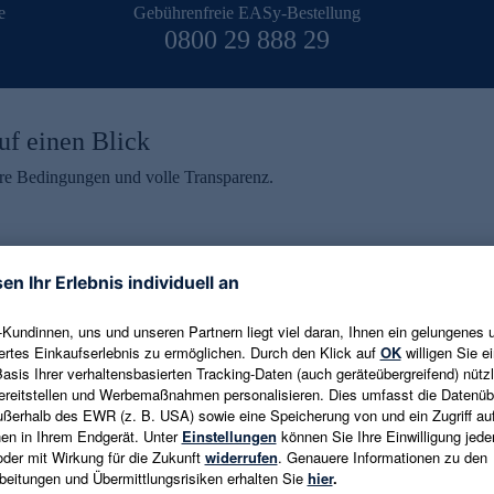
e
Gebührenfreie EASy-Bestellung
0800 29 888 29
uf einen Blick
aire Bedingungen und volle Transparenz.
ein erhalten
eren und aktuelle Trends,
E-Mail-Adresse eingeben
alten. Als Dankeschön
ne Abmeldung ist jederzeit in
Es gelten die
Datenschutzrichtlinien
un