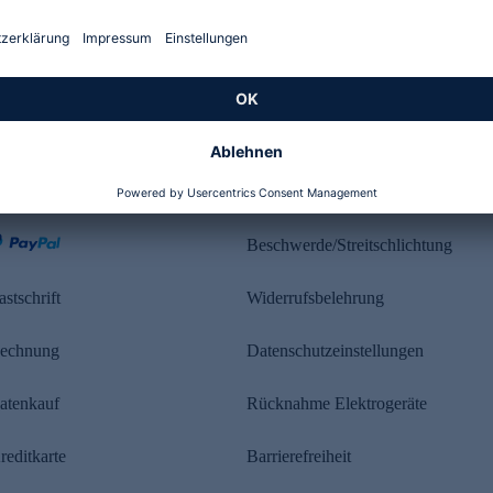
Kundenbewertung
ahlung
Rechtliches
Beschwerde/Streitschlichtung
astschrift
Widerrufsbelehrung
echnung
Datenschutzeinstellungen
atenkauf
Rücknahme Elektrogeräte
reditkarte
Barrierefreiheit