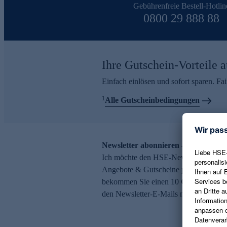
Gebührenfreie Bestell-Hotlin
0800 29 888 88
Ihre Gutschein-Vorteile a
Einfach einlösen und sofort sparen. F
1
Alle Gutscheinbedingungen
Newsletter abonnieren – 10 € Gutsch
Ich möchte den HSE-Newsletter abonni
Angebote & Gutscheine per E-Mail erh
bekommen Sie einen 10 € Gutschein. Ei
den Newsletter-E-Mails möglich.