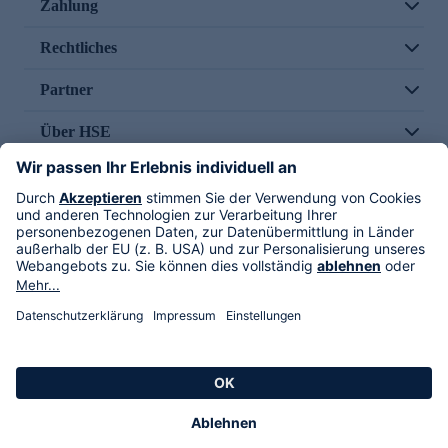
Zahlung
Rechtliches
Partner
Über HSE
Im TV
HSE International
Versand durch
Folge uns
AGB
Datenschutz
Impressum
Alle Rechte vorbehalten. Alle Preise inkl. gesetzlicher MwSt., zzgl. Versandkosten.