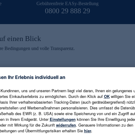
e
Gebührenfreie EASy-Bestellung
0800 29 888 29
uf einen Blick
aire Bedingungen und volle Transparenz.
ein erhalten
eren und aktuelle Trends,
E-Mail-Adresse eingeben
alten. Als Dankeschön
ne Abmeldung ist jederzeit in
Es gelten die
Datenschutzrichtlinien
un