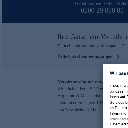
Gebührenfreie Bestell-Hotlin
0800 29 888 88
Ihre Gutschein-Vorteile a
Einfach einlösen und sofort sparen. F
1
Alle Gutscheinbedingungen
Newsletter abonnieren – 10 € Gutsch
Ich möchte den HSE-Newsletter abonni
Angebote & Gutscheine per E-Mail erh
bekommen Sie einen 10 € Gutschein. Ei
den Newsletter-E-Mails möglich.