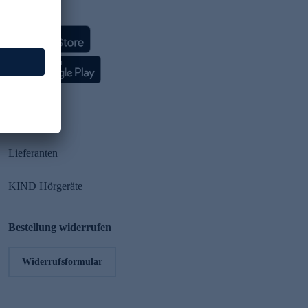
HSE App
Partner
Lieferanten
KIND Hörgeräte
Bestellung widerrufen
Widerrufsformular