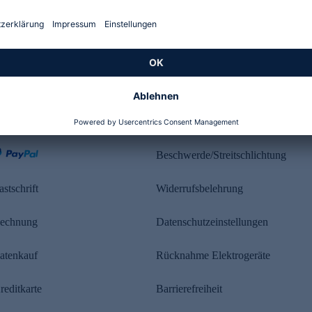
Kundenbewertung
ahlung
Rechtliches
Beschwerde/Streitschlichtung
astschrift
Widerrufsbelehrung
echnung
Datenschutzeinstellungen
atenkauf
Rücknahme Elektrogeräte
reditkarte
Barrierefreiheit