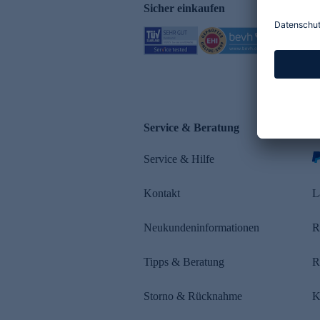
Sicher einkaufen
Service & Beratung
Z
Service & Hilfe
Kontakt
L
Neukundeninformationen
R
Tipps & Beratung
R
Storno & Rücknahme
K