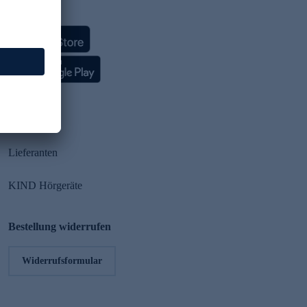
HSE App
Partner
Lieferanten
KIND Hörgeräte
Bestellung widerrufen
Widerrufsformular