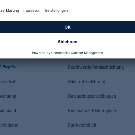
Kundenbewertung
ahlung
Rechtliches
Beschwerde/Streitschlichtung
astschrift
Widerrufsbelehrung
echnung
Datenschutzeinstellungen
atenkauf
Rücknahme Elektrogeräte
reditkarte
Barrierefreiheit