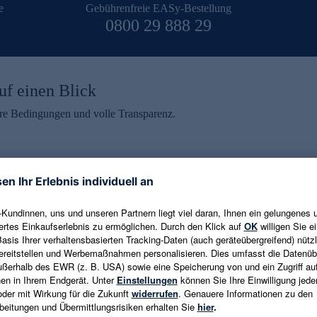
e
Gebührenfreie EASy-Bestellung
0800 29 888 29
uf einen Blick
aire Bedingungen und volle Transparenz.
ein erhalten
eren und aktuelle Trends,
E-Mail-Adresse eingeben
alten. Als Dankeschön
ne Abmeldung ist jederzeit in
Es gelten die
Datenschutzrichtlinien
un