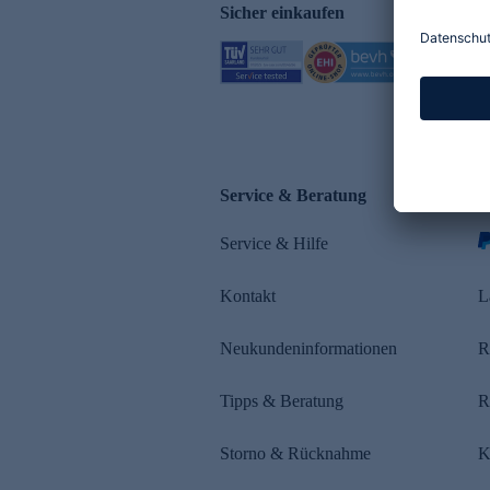
Sicher einkaufen
Service & Beratung
Z
Service & Hilfe
s
Kontakt
L
Neukundeninformationen
R
Tipps & Beratung
R
Storno & Rücknahme
K