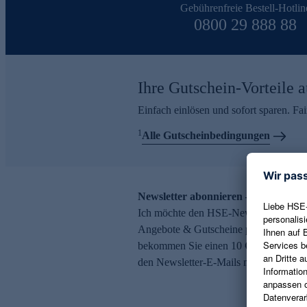
Gebührenfreie Bestell-Hotlin
0800 29 888 88
Ihre Gutschein-Vorteile a
Einfach einlösen und sofort sparen. F
1
Alle Gutscheinbedingungen
Newsletter abonnieren – 10 € Gutsch
Ich möchte den HSE-Newsletter abonni
Angebote & Gutscheine per E-Mail erh
bekommen Sie einen 10 € Gutschein. Ei
den Newsletter-E-Mails möglich.