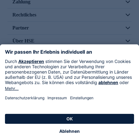
Zahlung
Rechtliches
Partner
Über HSE
Im TV
HSE International
Versand durch
Folge uns
AGB
Datenschutz
Impressum
Alle Rechte vorbehalten. Alle Preise inkl. gesetzlicher MwSt., zzgl. Versandkosten.