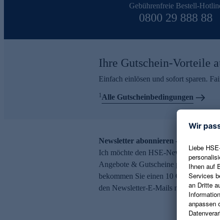
Gebührenfreie Bestell-Hotlin
0800 29 888 88
Ihre Gutschein-Vorteile a
Einfach einlösen und sofort sparen. F
1
Alle Gutscheinbedingungen
Newsletter abonnieren – 10 € Gutsch
Ich möchte den HSE-Newsletter abonni
Angebote & Gutscheine per E-Mail erh
bekommen Sie einen 10 € Gutschein. Ei
den Newsletter-E-Mails möglich.