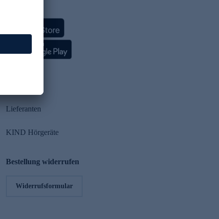
HSE App
Partner
Lieferanten
KIND Hörgeräte
Bestellung widerrufen
Widerrufsformular