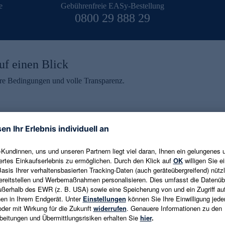
e
Gebührenfreie EASy-Bestellung
0800 29 888 29
uf einen Blick
aire Bedingungen und volle Transparenz.
ein erhalten
eren und aktuelle Trends,
E-Mail-Adresse eingeben
alten. Als Dankeschön
ne Abmeldung ist jederzeit in
Es gelten die
Datenschutzrichtlinien
un