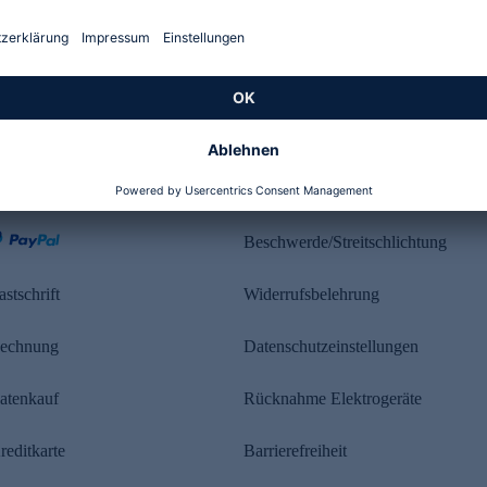
Kundenbewertung
ahlung
Rechtliches
Beschwerde/Streitschlichtung
astschrift
Widerrufsbelehrung
echnung
Datenschutzeinstellungen
atenkauf
Rücknahme Elektrogeräte
reditkarte
Barrierefreiheit