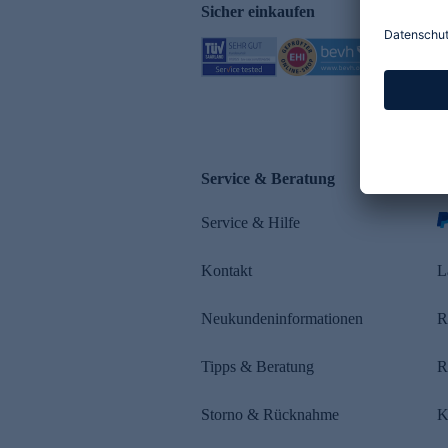
Sicher einkaufen
Service & Beratung
Z
Service & Hilfe
s
Kontakt
L
Neukundeninformationen
R
Tipps & Beratung
R
Storno & Rücknahme
K