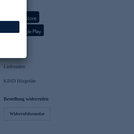
HSE App
Partner
Lieferanten
KIND Hörgeräte
Bestellung widerrufen
Widerrufsformular