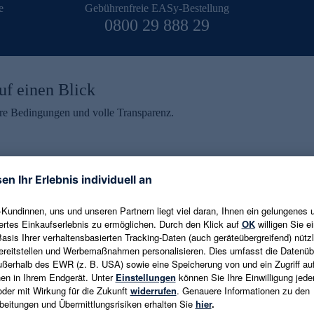
e
Gebührenfreie EASy-Bestellung
0800 29 888 29
uf einen Blick
aire Bedingungen und volle Transparenz.
ein erhalten
eren und aktuelle Trends,
E-Mail-Adresse eingeben
alten. Als Dankeschön
ne Abmeldung ist jederzeit in
Es gelten die
Datenschutzrichtlinien
un