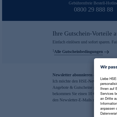
Gebührenfreie Bestell-Hotlin
0800 29 888 88
Ihre Gutschein-Vorteile a
Einfach einlösen und sofort sparen. F
1
Alle Gutscheinbedingungen
Newsletter abonnieren – 10 € Gutsch
Ich möchte den HSE-Newsletter abonni
Angebote & Gutscheine per E-Mail erh
bekommen Sie einen 10 € Gutschein. Ei
den Newsletter-E-Mails möglich.