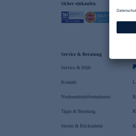
Sicher einkaufen
Service & Beratung
Z
Service & Hilfe
Kontakt
L
Neukundeninformationen
R
Tipps & Beratung
R
Storno & Rücknahme
K