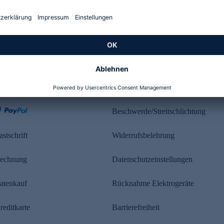
Kundenbewertung
ahlung
Rechtliches
Beschwerde/Streitschlichtung
astschrift
Widerrufsbelehrung
echnung
Datenschutzeinstellungen
atenkauf
Rücknahme Elektrogeräte
reditkarte
Barrierefreiheit