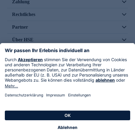
Zahlung
Rechtliches
Partner
Über HSE
Im TV
HSE International
Versand durch
Folge uns
AGB
Datenschutz
Impressum
Alle Rechte vorbehalten. Alle Preise inkl. gesetzlicher MwSt., zzgl. Versandkosten.