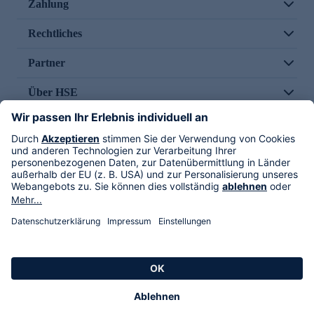
Zahlung
Rechtliches
Partner
Über HSE
Im TV
HSE International
Versand durch
Folge uns
AGB
Datenschutz
Impressum
Alle Rechte vorbehalten. Alle Preise inkl. gesetzlicher MwSt., zzgl. Versandkosten.