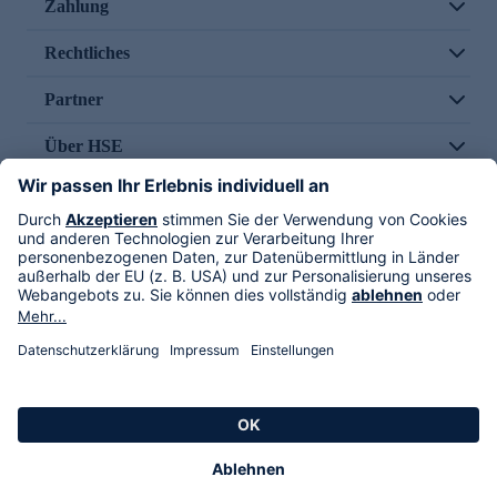
Zahlung
Rechtliches
Partner
Über HSE
Im TV
HSE International
Versand durch
Folge uns
AGB
Datenschutz
Impressum
Alle Rechte vorbehalten. Alle Preise inkl. gesetzlicher MwSt., zzgl. Versandkosten.