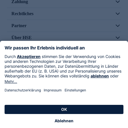
Zahlung
Rechtliches
Partner
Über HSE
Im TV
HSE International
Versand durch
Folge uns
AGB
Datenschutz
Impressum
Alle Rechte vorbehalten. Alle Preise inkl. gesetzlicher MwSt., zzgl. Versandkosten.