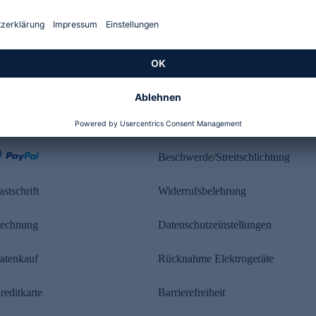
Kundenbewertung
ahlung
Rechtliches
Beschwerde/Streitschlichtung
astschrift
Widerrufsbelehrung
echnung
Datenschutzeinstellungen
atenkauf
Rücknahme Elektrogeräte
reditkarte
Barrierefreiheit