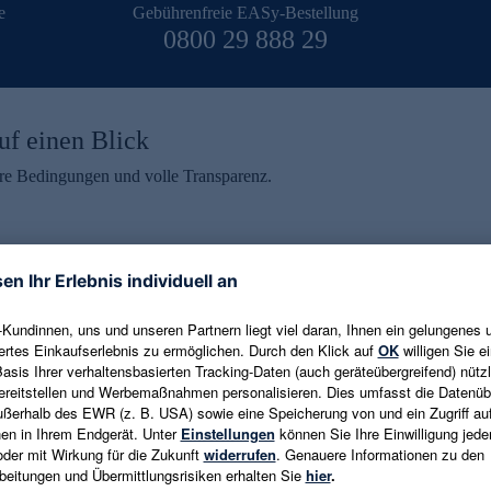
e
Gebührenfreie EASy-Bestellung
0800 29 888 29
uf einen Blick
aire Bedingungen und volle Transparenz.
ein erhalten
eren und aktuelle Trends,
E-Mail-Adresse eingeben
alten. Als Dankeschön
ne Abmeldung ist jederzeit in
Es gelten die
Datenschutzrichtlinien
un