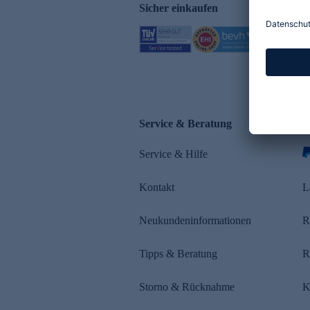
Sicher einkaufen
Service & Beratung
Z
Service & Hilfe
s
Kontakt
L
Neukundeninformationen
R
Tipps & Beratung
R
Storno & Rücknahme
K