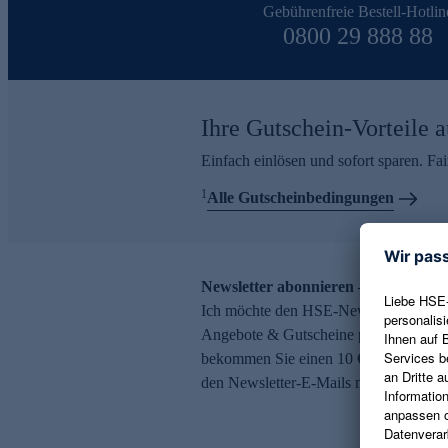
Gebührenfreie Bestell-Hotlin
0800 29 888 88
Ihre Gutschein-Vorteile a
Einfach einlösen und sofort sparen. F
1
Alle Gutscheinbedingungen
Newsletter abonnieren – 10 € Gutsch
Ich möchte den HSE-Newsletter abonni
Angebote & Gutscheine per E-Mail erh
bekommen Sie einen 10 € Gutschein. Ei
den Newsletter-E-Mails möglich.