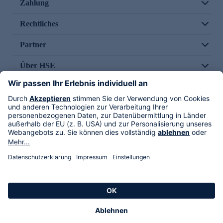
Zahlung
Rechtliches
Partner
Über HSE
Im TV
HSE International
Versand durch
Folge uns
AGB
Datenschutz
Impressum
Alle Rechte vorbehalten. Alle Preise inkl. gesetzlicher MwSt., zzgl. Versandkosten.