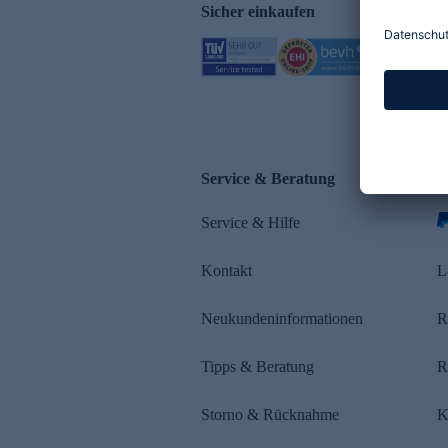
Sicher einkaufen
Service & Beratung
Z
Service & Hilfe
s
Kontakt
L
Neukundeninformationen
R
Tipps & Beratung
R
Storno & Rücknahme
K