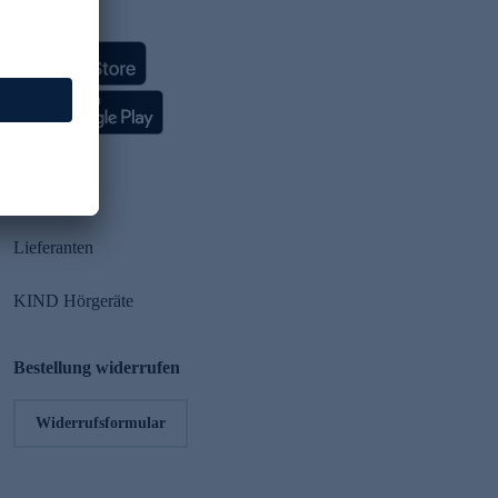
HSE App
Partner
Lieferanten
KIND Hörgeräte
Bestellung widerrufen
Widerrufsformular