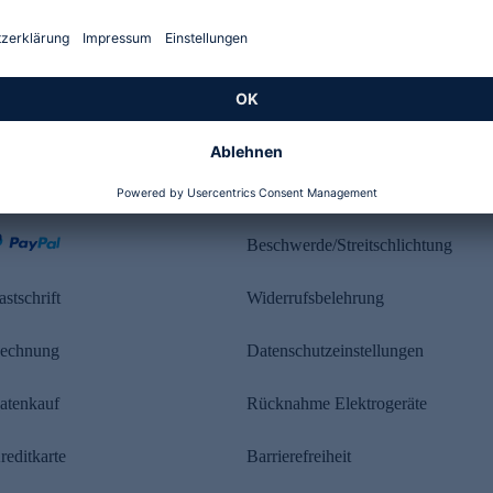
Kundenbewertung
ahlung
Rechtliches
Beschwerde/Streitschlichtung
astschrift
Widerrufsbelehrung
echnung
Datenschutzeinstellungen
atenkauf
Rücknahme Elektrogeräte
reditkarte
Barrierefreiheit