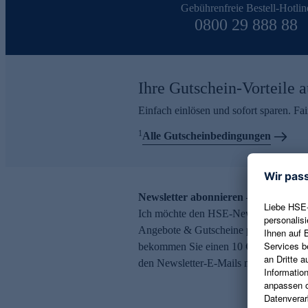
Gebührenfreie Bestell-Hotlin
0800 29 888 88
Ihre Gutschein-Vorteile a
Einfach einlösen und sofort sparen. F
1
Alle Gutscheinbedingungen
Newsletter abonnieren – 10 € Gutsch
Ich möchte den HSE-Newsletter abonni
Angebote & Gutscheine per E-Mail erh
bekommen Sie einen 10 € Gutschein. Ei
den Newsletter-E-Mails möglich.