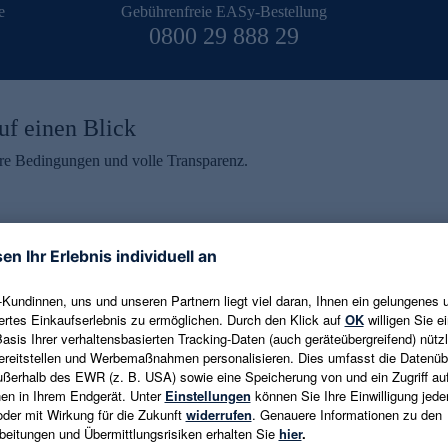
e
Gebührenfreie EASy-Bestellung
0800 29 888 29
uf einen Blick
aire Bedingungen und volle Transparenz.
ein erhalten
eren und aktuelle Trends,
E-Mail-Adresse eingeben
alten. Als Dankeschön
ne Abmeldung ist jederzeit in
Es gelten die
Datenschutzrichtlinien
un