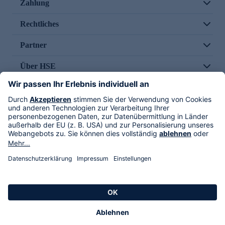
Zahlung
Rechtliches
Partner
Über HSE
Im TV
HSE International
Versand durch
Folge uns
AGB
Datenschutz
Impressum
Alle Rechte vorbehalten. Alle Preise inkl. gesetzlicher MwSt., zzgl. Versandkosten.