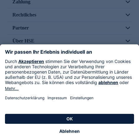
Zahlung
Rechtliches
Partner
Über HSE
Im TV
HSE International
Versand durch
Folge uns
AGB
Datenschutz
Impressum
Alle Rechte vorbehalten. Alle Preise inkl. gesetzlicher MwSt., zzgl. Versandkosten.